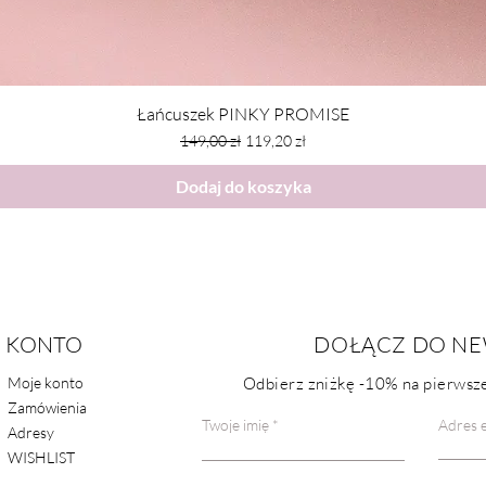
Łańcuszek PINKY PROMISE
Regularna cena
Cena rabatowa
149,00 zł
119,20 zł
Dodaj do koszyka
KONTO
POMOC
DOŁĄCZ DO NE
Moje konto
Odbierz zniżkę
-10%
na pierwsze
FAQ
Zamówienia
Kontakt
Twoje imię
Adres e
Adresy
WISHLIST