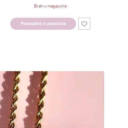
Brak w magazynie
Powiadom o powrocie
-25%