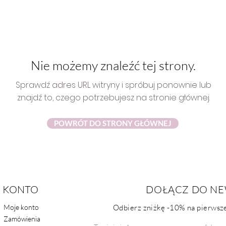
Nie możemy znaleźć tej strony.
Sprawdź adres URL witryny i spróbuj ponownie
lub
znajdź to, czego potrzebujesz na stronie głównej.
POWRÓT DO STRONY GŁÓWNEJ
KONTO
POMOC
DOŁĄCZ DO NE
Moje konto
Odbierz zniżkę
-10%
na pierwsze
FAQ
Zamówienia
Kontakt