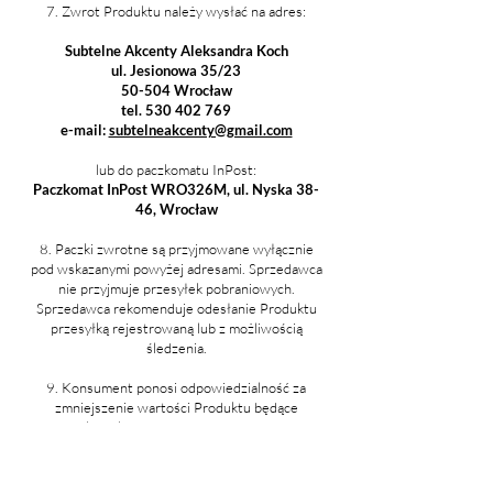
7. Zwrot Produktu należy wysłać na adres:
Subtelne Akcenty Aleksandra Koch
ul. Jesionowa 35/23
50-504 Wrocław
tel. 530 402 769
e-mail:
subtelneakcenty@gmail.com
lub do paczkomatu InPost:
Paczkomat InPost WRO326M, ul. Nyska 38-
46, Wrocław
8. Paczki zwrotne są przyjmowane wyłącznie
pod wskazanymi powyżej adresami. Sprzedawca
nie przyjmuje przesyłek pobraniowych.
Sprzedawca rekomenduje odesłanie Produktu
przesyłką rejestrowaną lub z możliwością
śledzenia.
9. Konsument ponosi odpowiedzialność za
zmniejszenie wartości Produktu będące
wynikiem korzystania z niego w sposób
wykraczający poza konieczny do stwierdzenia
charakteru, cech i funkcjonowania Produktu. W
celu stwierdzenia charakteru, cech i