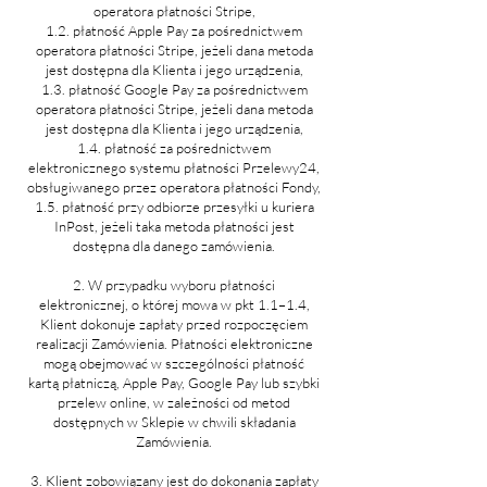
operatora płatności Stripe,
1.2. płatność Apple Pay za pośrednictwem
operatora płatności Stripe, jeżeli dana metoda
jest dostępna dla Klienta i jego urządzenia,
1.3. płatność Google Pay za pośrednictwem
operatora płatności Stripe, jeżeli dana metoda
jest dostępna dla Klienta i jego urządzenia,
1.4. płatność za pośrednictwem
elektronicznego systemu płatności Przelewy24,
obsługiwanego przez operatora płatności Fondy,
1.5. płatność przy odbiorze przesyłki u kuriera
InPost, jeżeli taka metoda płatności jest
dostępna dla danego zamówienia.
2. W przypadku wyboru płatności
elektronicznej, o której mowa w pkt 1.1–1.4,
Klient dokonuje zapłaty przed rozpoczęciem
realizacji Zamówienia. Płatności elektroniczne
mogą obejmować w szczególności płatność
kartą płatniczą, Apple Pay, Google Pay lub szybki
przelew online, w zależności od metod
dostępnych w Sklepie w chwili składania
Zamówienia.
3. Klient zobowiązany jest do dokonania zapłaty