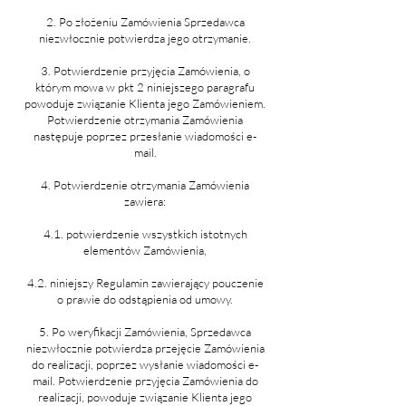
2. Po złożeniu Zamówienia Sprzedawca
niezwłocznie potwierdza jego otrzymanie.
3. Potwierdzenie przyjęcia Zamówienia, o
którym mowa w pkt 2 niniejszego paragrafu
powoduje związanie Klienta jego Zamówieniem.
Potwierdzenie otrzymania Zamówienia
następuje poprzez przesłanie wiadomości e-
mail.
4. Potwierdzenie otrzymania Zamówienia
zawiera:
4.1. potwierdzenie wszystkich istotnych
elementów Zamówienia,
4.2. niniejszy Regulamin zawierający pouczenie
o prawie do odstąpienia od umowy.
5. Po weryfikacji Zamówienia, Sprzedawca
niezwłocznie potwierdza przejęcie Zamówienia
do realizacji, poprzez wysłanie wiadomości e-
mail. Potwierdzenie przyjęcia Zamówienia do
realizacji, powoduje związanie Klienta jego