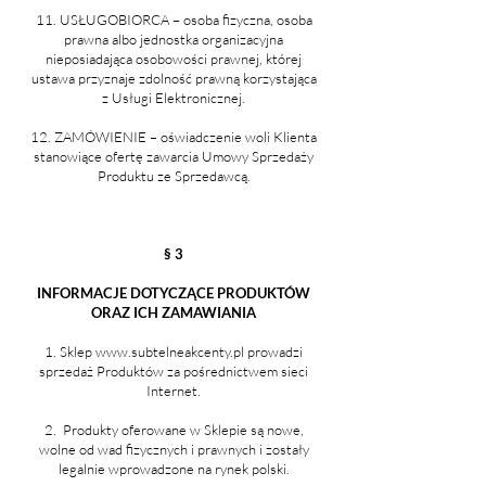
11. USŁUGOBIORCA – osoba fizyczna, osoba
prawna albo jednostka organizacyjna
nieposiadająca osobowości prawnej, której
ustawa przyznaje zdolność prawną korzystająca
z Usługi Elektronicznej.
12. ZAMÓWIENIE – oświadczenie woli Klienta
stanowiące ofertę zawarcia Umowy Sprzedaży
Produktu ze Sprzedawcą.
§ 3
INFORMACJE DOTYCZĄCE PRODUKTÓW
ORAZ ICH ZAMAWIANIA
Sklep
www.subtelneakcenty.pl
prowadzi
sprzedaż Produktów za pośrednictwem sieci
Internet.
2. Produkty oferowane w Sklepie są nowe,
wolne od wad fizycznych i prawnych i zostały
legalnie wprowadzone na rynek polski.