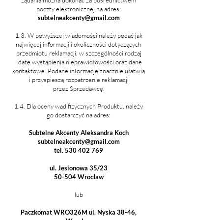
poczty elektronicznej na adres:
subtelneakcenty@gmail.com
1.3. W powyższej wiadomości należy podać jak
najwięcej informacji i okoliczności dotyczących
przedmiotu reklamacji, w szczególności rodzaj
i datę wystąpienia nieprawidłowości oraz dane
kontaktowe. Podane informacje znacznie ułatwią
i przyspieszą rozpatrzenie reklamacji
przez Sprzedawcę.
1.4. Dla oceny wad fizycznych Produktu, należy
go dostarczyć na adres:
Subtelne Akcenty Aleksandra Koch
subtelneakcenty@gmail.com
tel.
530 402 769
ul. Jesionowa 35/23
50-504 Wrocław
lub
Paczkomat WRO326M ul. Nyska 38-46​,