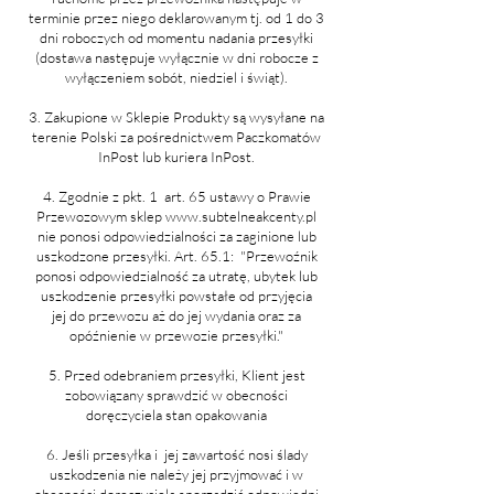
terminie przez niego deklarowanym tj. od 1 do 3
dni roboczych od momentu nadania przesyłki
(dostawa następuje wyłącznie w dni robocze z
wyłączeniem sobót, niedziel i świąt).
3. Zakupione w Sklepie Produkty są wysyłane na
terenie Polski za pośrednictwem Paczkomatów
InPost lub kuriera InPost.
4. Zgodnie z pkt. 1 art. 65 ustawy o Prawie
Przewozowym sklep
www.subtelneakcenty.pl
nie ponosi odpowiedzialności za zaginione lub
uszkodzone przesyłki. Art. 65.1: "Przewoźnik
ponosi odpowiedzialność za utratę, ubytek lub
uszkodzenie przesyłki powstałe od przyjęcia
jej do przewozu aż do jej wydania oraz za
opóźnienie w przewozie przesyłki."
5. Przed odebraniem przesyłki, Klient jest
zobowiązany sprawdzić w obecności
doręczyciela stan opakowania
6. Jeśli przesyłka i jej zawartość nosi ślady
uszkodzenia nie należy jej przyjmować i w
obecności doręczyciela sporządzić odpowiedni