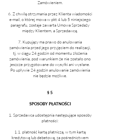
Zamówieniem.
6. Z chwilą otrzymania przez Klienta wiadomości
e-mail, o której mowa w pkt 4 lub 5 niniejszego
paragrafu, zostaje zawarta Umowa Sprzedaży
między Klientem, a Sprzedawcą.
7. Kupujący ma prawo do anulowania
zamówienia przed jego przyjęciem do realizacji,
tj. w ciągu 24 godzin od momentu złożenia
zamówienia, pod warunkiem że nie zostało ono
jeszcze przygotowane do wysyłki ani wysłane.
Po upływie 24 godzin anulowanie zamówienia
nie będzie możliwe.​
§ 5
SPOSOBY PŁATNOŚCI
1. Sprzedawca udostępnia następujące sposoby
płatności:
1.1. płatność kartą płatniczą, w tym kartą
kredytową lub debetową, za pośrednictwem