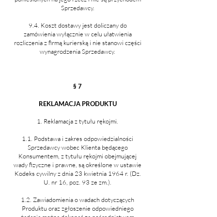
Sprzedawcy.
9.4. Koszt dostawy jest doliczany do
zamówienia wyłącznie w celu ułatwienia
rozliczenia z firmą kurierską i nie stanowi części
wynagrodzenia Sprzedawcy.
§ 7
REKLAMACJA PRODUKTU
1. Reklamacja z tytułu rękojmi.
1.1. Podstawa i zakres odpowiedzialności
Sprzedawcy wobec Klienta będącego
Konsumentem, z tytułu rękojmi obejmującej
wady fizyczne i prawne, są określone w ustawie
Kodeks cywilny z dnia 23 kwietnia 1964 r. (Dz.
U. nr 16, poz. 93 ze zm.).
1.2. Zawiadomienia o wadach dotyczących
Produktu oraz zgłoszenie odpowiedniego
żądania można dokonać za pośrednictwem