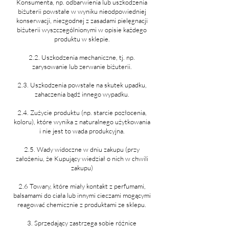
Konsumenta, np. odbarwienia lub uszkodzenia
biżuterii powstałe w wyniku nieodpowiedniej
konserwacji, niezgodnej z zasadami pielęgnacji
biżuterii wyszczególnionymi w opisie każdego
produktu w sklepie.
2.2. Uszkodzenia mechaniczne, tj. np.
zarysowanie lub zerwanie biżuterii.
2.3. Uszkodzenia powstałe na skutek upadku,
zahaczenia
bądź innego wypadku
.
2.4. Zużycie produktu (np. starcie pozłocenia,
koloru), które wynika z naturalnego użytkowania
i nie jest to wada produkcyjna.
2.5. Wady widoczne w dniu zakupu (przy
założeniu, że Kupujący wiedział o nich w chwili
zakupu)
2.6 Towary, które miały kontakt z perfumami,
balsamami do ciała lub innymi cieczami mogącymi
reagować chemicznie z produktami ze sklepu.
3. Sprzedający zastrzega sobie różnice