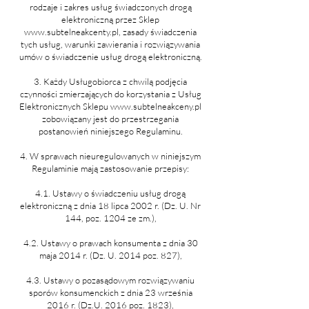
rodzaje i zakres usług świadczonych drogą
elektroniczną przez Sklep
www.subtelneakcenty.pl
, zasady świadczenia
tych usług, warunki zawierania i rozwiązywania
umów o świadczenie usług drogą elektroniczną.
3. Każdy Usługobiorca z chwilą podjęcia
czynności zmierzających do korzystania z Usług
Elektronicznych Sklepu
www.subtelneakceny.pl
zobowiązany jest do przestrzegania
postanowień niniejszego Regulaminu.
4. W sprawach nieuregulowanych w niniejszym
Regulaminie mają zastosowanie przepisy:
4.1. Ustawy o świadczeniu usług drogą
elektroniczną z dnia 18 lipca 2002 r. (Dz. U. Nr
144, poz. 1204 ze zm.),
4.2. Ustawy o prawach konsumenta z dnia 30
maja 2014 r. (Dz. U. 2014 poz. 827),
4.3. Ustawy o pozasądowym rozwiązywaniu
sporów konsumenckich z dnia 23 września
2016 r. (Dz.U. 2016 poz. 1823),