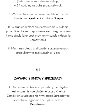
(Sklep
www.subtelneakcenty.pl
)
– 24 godziny na dobę przez cały rok.
7. W celu złożenia Zamówienia, Klient nie ma
obowiązku rejestracji Konta w Sklepie.
8. Warunkiem złożenia Zamówienia w Sklepie
przez Klienta jest zapoznanie się z Regulaminem
i akceptacja jego postanowień w czasie składania
Zamówienia.
9. Margines błędu w długości sprzedawanych
produktów to maksymalnie. 1 cm.
§ 4
ZAWARCIE UMOWY SPRZEDAŻY
Do zawarcia Umowy Sprzedaży, niezbędne
jest wcześniejsze złożenie przez Klienta
Zamówienia udostępnionymi przez Sprzedawcę
sposobami, zgodnie z § 3 pkt 6 oraz 8
Regulaminu.