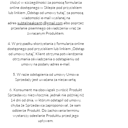
złożyć w szczególności za pomocą formularza
online dostępnego w Sklepie pod przyciskiem
lub linkiem „Odstąp od umowy tutaj”, za pomocą
wiadomości e-mail wysłanej na
adres
subtelneakcenty@gmail.com
albo poprzez
przesłanie pisemnego oświadczenia wraz ze
zwracanym Produktem.
4. W przypadku skorzystania z formularza online
dostępnego pod przyciskiem lub linkiem „Odstąp
od umowy tutaj”, Klient otrzyma potwierdzenie
otrzymania oświadczenia o odstąpieniu od
umowy na podany adres e-mail.
5. W razie odstąpienia od umowy Umowa
Sprzedaży jest uważana za niezawartą.
6. Konsument ma obowiązek zwrócić Produkt
Sprzedawcy niezwłocznie, jednak nie później niż
14 dni od dnia, w którym odstąpił od umowy,
chyba że Sprzedawca zaproponował, że sam
odbierze Produkt. Do zachowania terminu
wystarczy odesłanie Produktu przed jego
upływem.