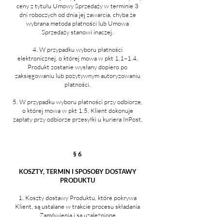
ceny z tytułu Umowy Sprzedaży w terminie 3
dni roboczych od dnia jej zawarcia, chyba że
wybrana metoda płatności lub Umowa
Sprzedaży stanowi inaczej.
4. W przypadku wyboru płatności
elektronicznej, o której mowa w pkt 1.1–1.4,
Produkt zostanie wysłany dopiero po
zaksięgowaniu lub pozytywnym autoryzowaniu
płatności.
5. W przypadku wyboru płatności przy odbiorze,
o której mowa w pkt 1.5, Klient dokonuje
zapłaty przy odbiorze przesyłki u kuriera InPost.
§ 6
KOSZTY, TERMIN I SPOSOBY DOSTAWY
PRODUKTU
Koszty dostawy Produktu, które pokrywa
Klient, są ustalane w trakcie procesu składania
Zamówienia i są uzależnione