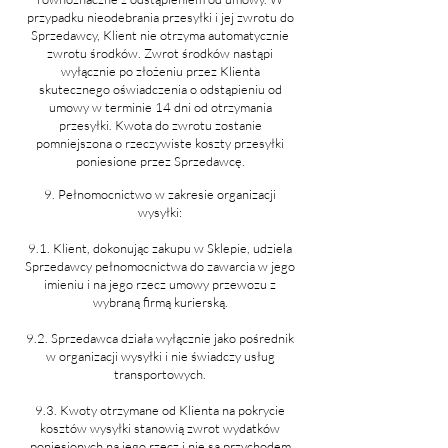
przypadku nieodebrania przesyłki i jej zwrotu do
Sprzedawcy, Klient nie otrzyma automatycznie
zwrotu środków. Zwrot środków nastąpi
wyłącznie po złożeniu przez Klienta
skutecznego oświadczenia o odstąpieniu od
umowy w terminie 14 dni od otrzymania
przesyłki. Kwota do zwrotu zostanie
pomniejszona o rzeczywiste koszty przesyłki
poniesione przez Sprzedawcę.
9. Pełnomocnictwo w zakresie organizacji
wysyłki:
9.1. Klient, dokonując zakupu w Sklepie, udziela
Sprzedawcy pełnomocnictwa do zawarcia w jego
imieniu i na jego rzecz umowy przewozu z
wybraną firmą kurierską.
9.2. Sprzedawca działa wyłącznie jako pośrednik
w organizacji wysyłki i nie świadczy usług
transportowych.
9.3. Kwoty otrzymane od Klienta na pokrycie
kosztów wysyłki stanowią zwrot wydatków
poniesionych na jego rzecz i nie są przychodem