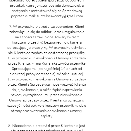
protokół, którego wzór posiada doręczyciel, a
następnie skontaktować się ze Sprzedawcą
poprzez e-mail:
subtelneakcenty@gmail.com
7. W przypadku płatności za pobraniem, Klient
zobowiązuje się do odbioru oraz uregulowania
należności za zakupione Towary (wraz z
kosztami przesyłki) bezpośrednio u kuriera
doręczającego przesyłkę. W przypadku uchylania
się Klienta od zapłaty za dostarczoną przesyłkę,
tj. w przypadku niewykonania Umowy sprzedaży
przez Klienta, Firma Kurierska zwróci przesyłkę
Sprzedającemu (po najpóźniej 14 dniach od
pierwszej próby doręczenia). W takiej sytuacji,
tj. w przypadku niewykonania Umowy sprzedaży
przez Klienta Sprzedawca może wezwać Klienta
do jej wykonania, a także żądać naprawienia
szkody wyrządzonej mu przez niewykonanie
Umowy sprzedaży przez Klienta, co oznacza w
szczególności pokrycie kosztów przesyłki w obie
strony oraz wezwania do wykonania umowy,
zapłaty.
8. Nieodebranie przesyłki przez Klienta nie jest
równoznaczne z odstąpieniem od umowy. W