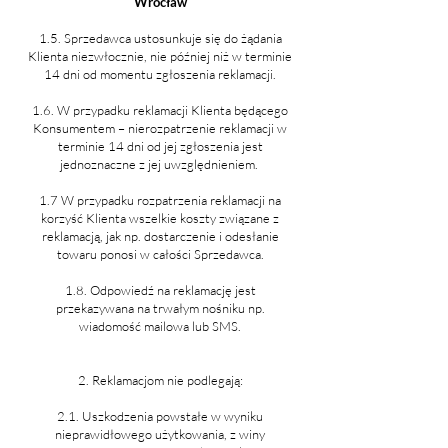
Wrocław
1.5. Sprzedawca ustosunkuje się do żądania
Klienta niezwłocznie, nie później niż w terminie
14 dni od momentu zgłoszenia reklamacji.
1.6. W przypadku reklamacji Klienta będącego
Konsumentem – nierozpatrzenie reklamacji w
terminie 14 dni od jej zgłoszenia jest
jednoznaczne z jej uwzględnieniem.
1.7
W przypadku rozpatrzenia reklamacji na
korzyść Klienta wszelkie koszty związane z
reklamacją, jak np. dostarczenie i odesłanie
towaru ponosi w całości Sprzedawca.
1.8. Odpowiedź na reklamację jest
przekazywana na trwałym nośniku np.
wiadomość mailowa lub SMS.
2. Reklamacjom nie podlegają:
2.1. Uszkodzenia powstałe w wyniku
nieprawidłowego użytkowania, z winy