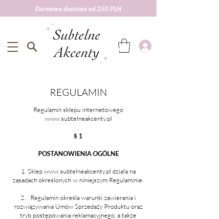
Darmowa dostawa od 250 PLN
Darmowa wysyłka od 250 zł
REGULAMIN
Regulamin sklepu internetowego
www.subtelneakcenty.pl
§ 1
POSTANOWIENIA OGÓLNE
Sklep
www.subtelneakcenty.pl
działa na
zasadach określonych w niniejszym Regulaminie.
2. Regulamin określa warunki zawierania i
rozwiązywania Umów Sprzedaży Produktu oraz
tryb postępowania reklamacyjnego, a także