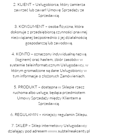
2. KLIENT – Usługobiorca, który zamierza
zawrzeć lub zawarł Umowę Sprzedaży ze
Sprzedawcą.
3. KONSUMENT – osoba fizyczna, która
dokonuje z przedsiębiorcą czynności prawnej
niezwiązanej bezpośrednio z jej działalnością
gospodarczą lub zawodową.
4. KONTO – oznaczony indywidualną nazwą
(loginem) oraz hasłem, zbiór zasobów w
systemie teleinformatycznym Usługodawcy, w
którym gromadzone są dane Usługobiorcy w
tym informacje o złożonych Zamówieniach.
5. PRODUKT – dostępna w Sklepie rzecz
ruchoma albo usługa, będąca przedmiotem
Umowy Sprzedaży między Klientem a
Sprzedawcą.
6. REGULAMIN – niniejszy regulamin Sklepu.
7. SKLEP – Sklep internetowy Usługodawcy
działający pod adresem
www.subtelneakcenty.pl