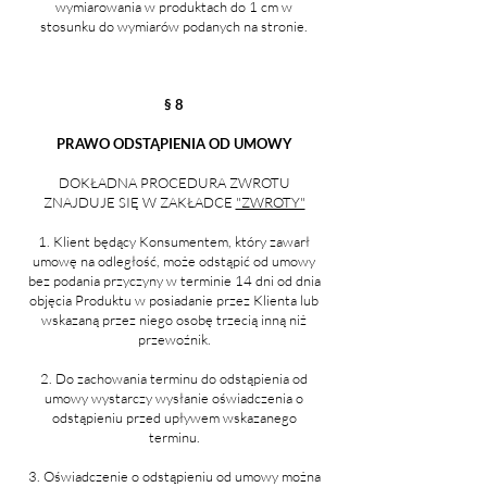
wymiarowania w produktach do 1 cm w
stosunku do wymiarów podanych na stronie.
§ 8
PRAWO ODSTĄPIENIA OD UMOWY
DOKŁADNA PROCEDURA ZWROTU
ZNAJDUJE SIĘ W ZAKŁADCE
"ZWROTY"
1. Klient będący Konsumentem, który zawarł
umowę na odległość, może odstąpić od umowy
bez podania przyczyny w terminie 14 dni od dnia
objęcia Produktu w posiadanie przez Klienta lub
wskazaną przez niego osobę trzecią inną niż
przewoźnik.
2. Do zachowania terminu do odstąpienia od
umowy wystarczy wysłanie oświadczenia o
odstąpieniu przed upływem wskazanego
terminu.
3. Oświadczenie o odstąpieniu od umowy można