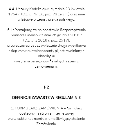
4.4. Ustawy Kodeks cywilny z dnia 23 kwietnia
1964 r. (Dz. U. Nr 16, poz. 93 ze zm.) oraz inne
właściwe przepisy prawa polskiego.
5. Informujemy, że na podstawie Rozporządzenia
Ministra Finansów z dnia 28 grudnia 2018 r.
(Dz. U. z 2018 r. poz. 2519),
prowadząc sprzedaż wyłącznie drogą wysyłkową
sklep
www.subtelneakcenty.pl
jest zwolniony z
obowiązku
wysyłania paragonów fiskalnych razem z
zamówieniami.
§ 2
DEFINICJE ZAWARTE W REGULAMINIE
1. FORMULARZ ZAMÓWIENIA – formularz
dostępny na stronie internetowej
www.subtelneakcenty.pl
umożliwiający złożenie
Zamówienia.