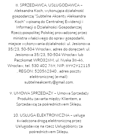
8. SPRZEDAWCA, USŁUGODAWCA –
Aleksandra Koch, wykonująca działalność
gospodarczą "Subtelne Akcenty Aleksandra
Koch" wpisaną do Centralnej Ewidencji i
Informacji o Działalności Gospodarczej
Rzeczypospolitej Polskiej prowadzonej przez
ministra właściwego do spraw gospodarki,
miejsce wykonywania działalności: ul. Jesionowa
35/23, 50-504 Wrocław, adres do doręczeń: ul.
Jesionowa 35/23, 50-504 Wrocław lub
Paczkomat WRO326M, ul. Nyska 38-46,
Wrocław, tel.
530 402 769
, NIP:
8992912115
, REGON:
520562340
, adres poczty
elektronicznej (e-mail):
subtelneakcenty@gmail.com
.
9. UMOWA SPRZEDAŻY – Umowa Sprzedaży
Produktu zawarta między Klientem, a
Sprzedawcą za pośrednictwem Sklepu.
10. USŁUGA ELEKTRONICZNA – usługa
świadczona drogą elektroniczną przez
Usługodawcę na rzecz Usługobiorcy za
pośrednictwem Sklepu.