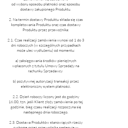
od wyboru sposobu płatności oraz sposobu
dostawy zakupionego Produktu.
2. Na termin dostawy Produktu składa się czas
kompletowania Produktu oraz czas dostawy
Produktu przez przewoźnika:
2.1. Czas realizacji zamówienia wynosi od 1 do 3
dni roboczych (w szczególnych przypadkach
może ulec wydłużeniu) od momentu:
a) zaksięgowania środków pieniężnych
wpłaconych z tytułu Umowy Sprzedaży na
rachunku Sprzedawcy
b) pozytywnej autoryzacji transakcji przez
elektroniczny system płatności.
2.2. Dzień roboczy liczony jest do godziny
16.00, tzn. jeśli Klient złoży zamówienie po tej
godzinie, bieg czasu realizacji rozpoczyna się
następnego dnia roboczego.
2.3. Dostawa Produktów stanowiących rzeczy
ruchome przez przewoźnika następuje w