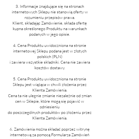
3. Informacje znajdujące się na stronach
internetowych Sklepu nie stanowią oferty w
rozumieniu przepisów prawa.
Klient, składając Zamówienie, składa ofertę
kupna określonego Produktu na warunkach
podanych w jego opisie.
4. Cena Produktu uwidoczniona na stronie
internetowej Sklepu podana jest w złotych
polskich (PLN)
i zawiera wszystkie składniki. Cena nie zawiera
kosztów dostawy.
5. Cena Produktu uwidoczniona na stronie
Sklepu jest wiążąca w chwili złożenia przez
Klienta Zamówienia.
Cena ta nie ulegnie zmianie niezależnie od zmian
cen w Sklepie, które mogą się pojawić w
odniesieniu
do poszczególnych produktów po złożeniu przez
Klienta Zamówienia.
6. Zamówienia można składać poprzez witrynę
internetową za pomocą Formularza Zamówień