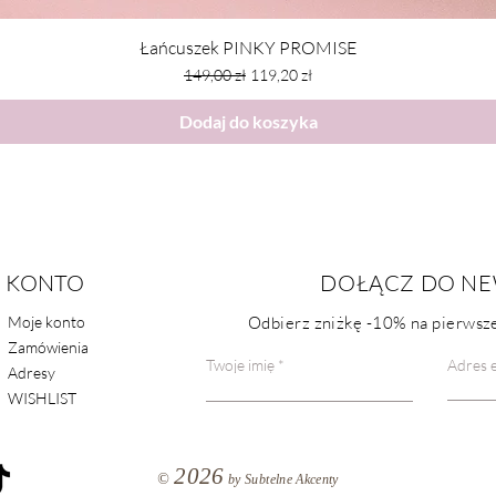
Łańcuszek PINKY PROMISE
Regularna cena
Cena rabatowa
149,00 zł
119,20 zł
Dodaj do koszyka
KONTO
POMOC
DOŁĄCZ DO NE
Moje konto
Odbierz zniżkę
-10%
na pierwsze
FAQ
Zamówienia
Kontakt
Twoje imię
Adres e
Adresy
WISHLIST
2026
©
by Subtelne Akcenty