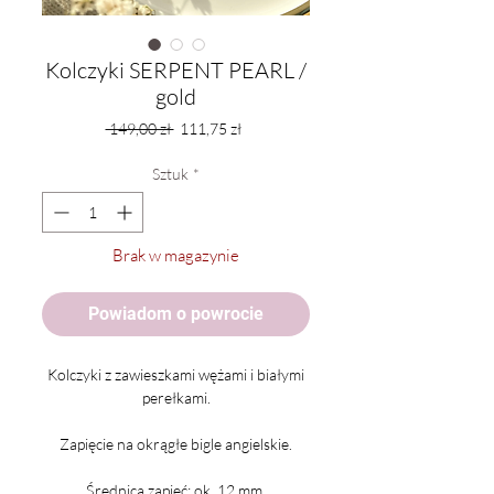
Kolczyki SERPENT PEARL /
gold
Regularna
Cena
 149,00 zł 
111,75 zł
cena
Rabatowa
Sztuk
*
Brak w magazynie
Powiadom o powrocie
Kolczyki z zawieszkami wężami i białymi
perełkami.
Zapięcie na okrągłe bigle angielskie.
Średnica zapięć: ok. 12 mm.