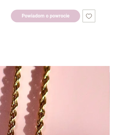
Powiadom o powrocie
-25%