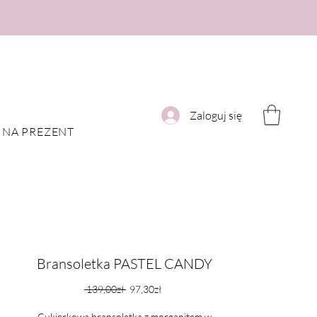
Zaloguj się
NA PREZENT
Bransoletka PASTEL CANDY
Regular
Sale
 139,00zł 
97,30zł
Price
Price
Cukierkowa bransoletka z morganitem w