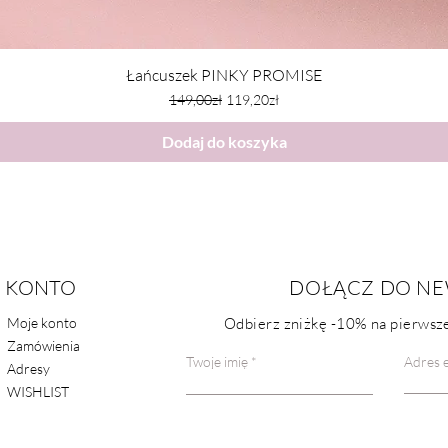
Łańcuszek PINKY PROMISE
Regular Price
Sale Price
149,00zł
119,20zł
Dodaj do koszyka
KONTO
POMOC
DOŁĄCZ DO NE
Moje konto
Odbierz zniżkę
-10%
na pierwsze
FAQ
Zamówienia
Kontakt
Twoje imię
Adres e
Adresy
WISHLIST