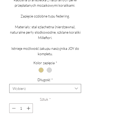
przeplatanych mozaikowymi koralikami.
Zapięcie ozdobne typu federing.
Materiały: stal szlachetna (nierdzewna),
naturalne perły słodkowodne, szklane koraliki
Millefiori.
Istnieje możliwość zakupu naszyjnika JOY do
kompletu.
Kolor zapięcia
*
Długość
*
Wybierz
Sztuk
*