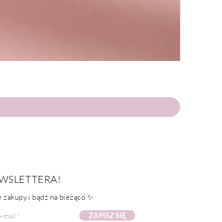
WSLETTERA!
 zakupy i bądź na bieżąco ✨
ZAPISZ SIĘ
-mail