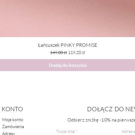
Łańcuszek PINKY PROMISE
Regularna cena
Cena rabatowa
149,00 zł
119,20 zł
Dodaj do koszyka
KONTO
POMOC
DOŁĄCZ DO NE
Moje konto
Odbierz zniżkę
-10%
na pierwsze
FAQ
Zamówienia
Kontakt
Twoje imię
Adres e
Adresy