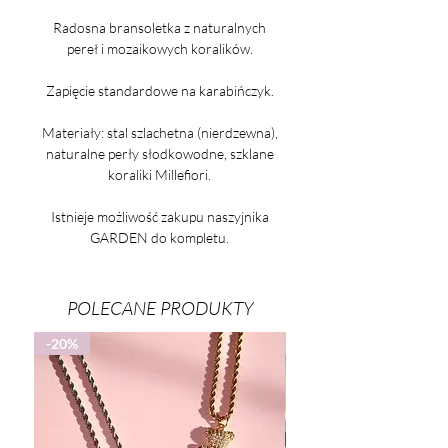
Radosna bransoletka z naturalnych
pereł i mozaikowych koralików.
Zapięcie standardowe na karabińczyk.
Materiały: stal szlachetna (nierdzewna),
naturalne perły słodkowodne, szklane
koraliki Millefiori.
Istnieje możliwość zakupu naszyjnika
GARDEN do kompletu.
POLECANE PRODUKTY
-20%
-25%