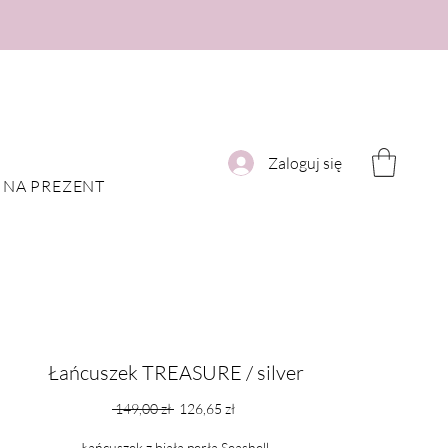
Zaloguj się
NA PREZENT
Łańcuszek TREASURE / silver
Regularna
Cena
 149,00 zł 
126,65 zł
cena
Rabatowa
Łańcuszek z białą perłą Seashell.