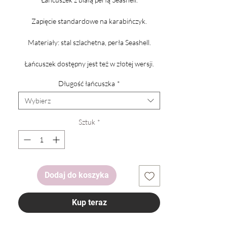
Zapięcie standardowe na karabińczyk.
Materiały: stal szlachetna, perła Seashell.
Łańcuszek dostępny jest też w złotej wersji.
Długość łańcuszka
*
Wybierz
Sztuk
*
Dodaj do koszyka
Kup teraz