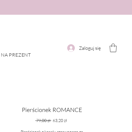
Zaloguj się
NA PREZENT
Pierścionek ROMANCE
Regularna
Cena
 79,00 zł 
63,20 zł
cena
Rabatowa
Pierścionek z koralu czerwonego ze