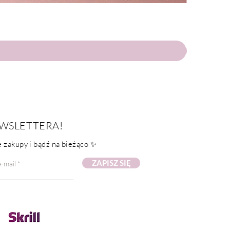
WSLETTERA!
 zakupy i bądź na bieżąco ✨
ZAPISZ SIĘ
-mail