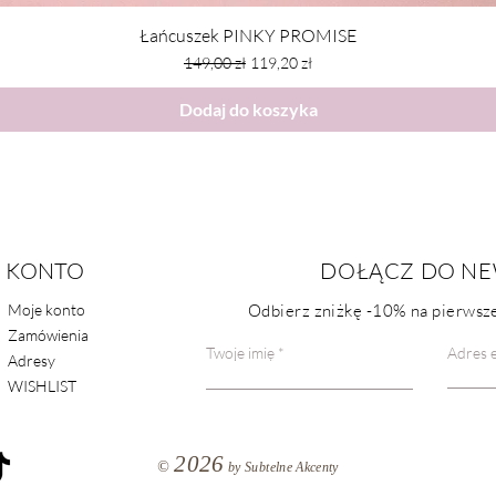
Łańcuszek PINKY PROMISE
Regularna cena
Cena rabatowa
149,00 zł
119,20 zł
Dodaj do koszyka
KONTO
POMOC
DOŁĄCZ DO NE
Moje konto
Odbierz zniżkę
-10%
na pierwsze
FAQ
Zamówienia
Kontakt
Twoje imię
Adres e
Adresy
WISHLIST
2026
©
by Subtelne Akcenty