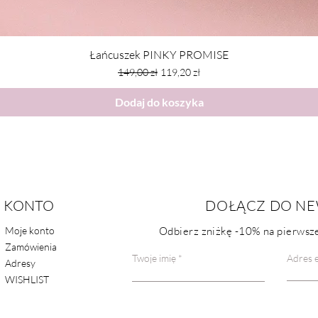
Łańcuszek PINKY PROMISE
Regularna cena
Cena rabatowa
149,00 zł
119,20 zł
Dodaj do koszyka
KONTO
POMOC
DOŁĄCZ DO NE
Moje konto
Odbierz zniżkę
-10%
na pierwsze
FAQ
Zamówienia
Kontakt
Twoje imię
Adres e
Adresy
WISHLIST