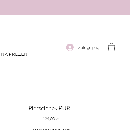
Zaloguj się
NA PREZENT
Pierścionek PURE
Cena
129,00 zł
Pierścionek z cyrkonią.