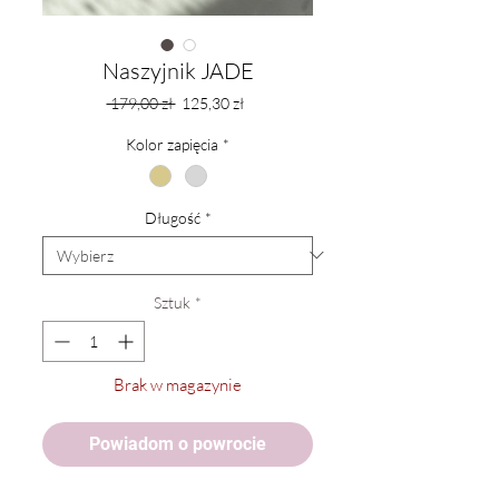
Naszyjnik JADE
Regularna
Cena
 179,00 zł 
125,30 zł
cena
Rabatowa
Kolor zapięcia
*
Długość
*
Sztuk
*
Brak w magazynie
Powiadom o powrocie