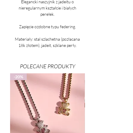
Elegancki naszyjnik z jadeitu o
nieregularnym kształcie i białych
perełek.
Zapięcie ozdobne typu federing.
Materiały: stal szlachetna (pozłacana
18k złotem), jadeit, szklane perły.
POLECANE PRODUKTY
-20%
-25%