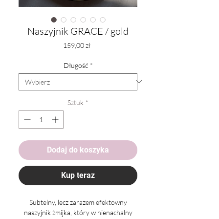
Naszyjnik GRACE / gold
Cena
159,00 zł
Długość
*
Sztuk
*
Dodaj do koszyka
Kup teraz
Subtelny, lecz zarazem efektowny
naszyjnik żmijka, który w nienachalny