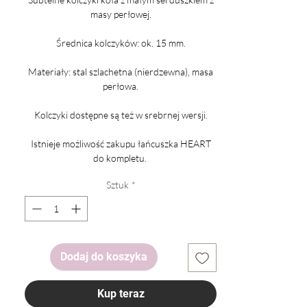
masy perłowej.
Średnica kolczyków: ok. 15 mm.
Materiały: stal szlachetna (nierdzewna), masa
perłowa.
Kolczyki dostępne są też w srebrnej wersji.
Istnieje możliwość zakupu łańcuszka HEART
do kompletu.
Sztuk
*
Dodaj do koszyka
Kup teraz