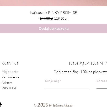
Łańcuszek PINKY PROMISE
Regularna cena
Cena rabatowa
149,00 zł
119,20 zł
Dodaj do koszyka
KONTO
POMOC
DOŁĄCZ DO NE
Moje konto
Odbierz zniżkę
-10%
na pierwsze
FAQ
Zamówienia
Kontakt
Twoje imię
Adres e
Adresy
WISHLIST
2026
©
by Subtelne Akcenty