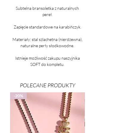
Subtelna bransoletka z naturalnych
pereł.
Zapięcie standardowe na karabińczyk.
Materiały: stal szlachetna (nierdzewna),
naturalne perły słodkowodne.
Istnieje możliwość zakupu naszyjnika
SOFT do kompletu.
POLECANE PRODUKTY
-20%
-25%