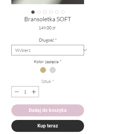
Bransoletka SOFT
Cena
149,00 zł
Długość
*
Kolor zapięcia
*
Sztuk
*
Dodaj do koszyka
Kup teraz