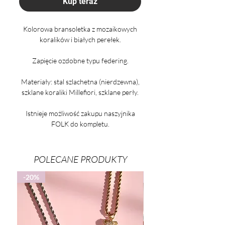
Kup teraz
Kolorowa bransoletka z mozaikowych
koralików i białych perełek.
Zapięcie ozdobne typu federing.
Materiały: stal szlachetna (nierdzewna),
szklane koraliki Millefiori, szklane perły.
Istnieje możliwość zakupu naszyjnika
FOLK do kompletu.
POLECANE PRODUKTY
-20%
-25%