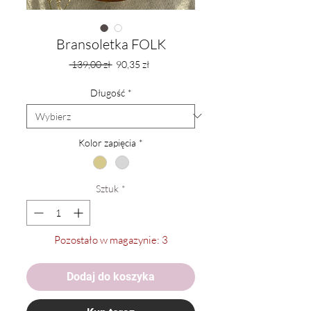
Bransoletka FOLK
Regularna
Cena
 139,00 zł 
90,35 zł
cena
Rabatowa
Długość
*
Kolor zapięcia
*
Sztuk
*
Pozostało w magazynie: 3
Dodaj do koszyka