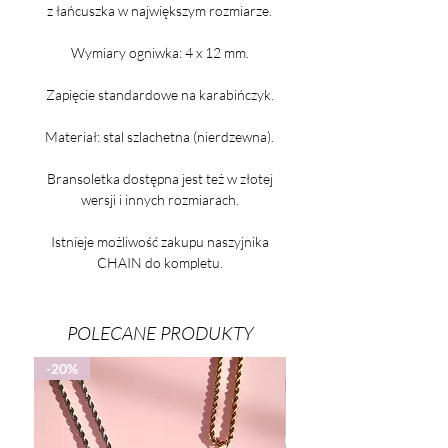
z łańcuszka w największym rozmiarze.
Wymiary ogniwka: 4 x 12 mm.
Zapięcie standardowe na karabińczyk.
Materiał: stal szlachetna (nierdzewna).
Bransoletka dostępna jest też w złotej
wersji i innych rozmiarach.
Istnieje możliwość zakupu naszyjnika
CHAIN do kompletu.
POLECANE PRODUKTY
-20%
-25%