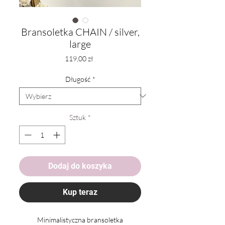
Bransoletka CHAIN / silver,
large
Cena
119,00 zł
Długość
*
Sztuk
*
Dodaj do koszyka
Kup teraz
Minimalistyczna bransoletka