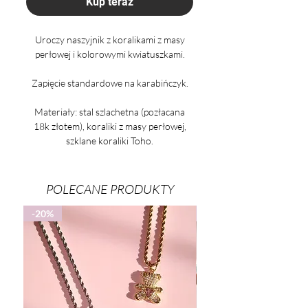
Kup teraz
Uroczy naszyjnik z koralikami z masy
perłowej i kolorowymi kwiatuszkami.
Zapięcie standardowe na karabińczyk.
Materiały: stal szlachetna (pozłacana
18k złotem), koraliki z masy perłowej,
szklane koraliki Toho.
POLECANE PRODUKTY
-20%
-25%