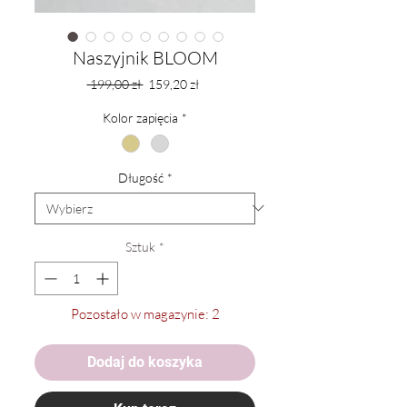
Naszyjnik BLOOM
Regularna
Cena
 199,00 zł 
159,20 zł
cena
Rabatowa
Kolor zapięcia
*
Długość
*
Sztuk
*
Pozostało w magazynie: 2
Dodaj do koszyka